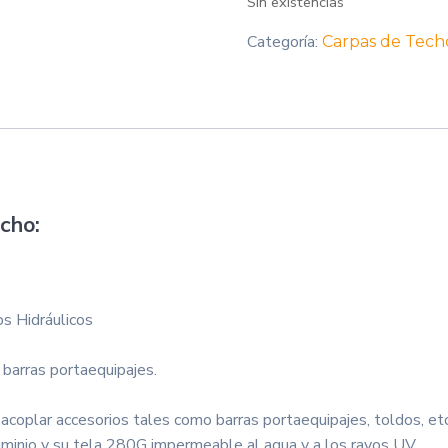
Sin existencias
Categoría:
Carpas de Tech
cho:
s Hidráulicos
n barras portaequipajes.
 acoplar accesorios tales como barras portaequipajes, toldos, etc
minio y su tela 280G impermeable al agua y a los rayos UV.