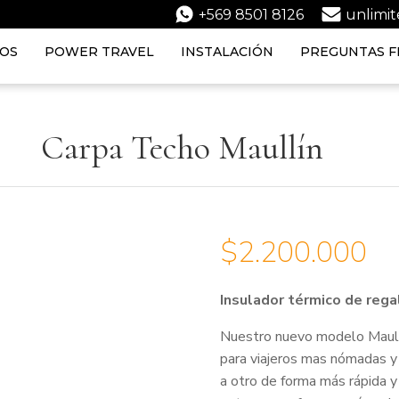
+569 8501 8126
unlimi
IOS
POWER TRAVEL
INSTALACIÓN
PREGUNTAS F
Carpa Techo Maullín
$
2.200.000
Insulador térmico de rega
Nuestro nuevo modelo Maull
para viajeros mas nómadas y 
a otro de forma más rápida y