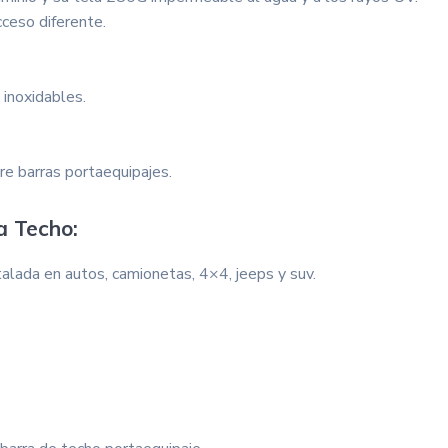
ceso diferente.
inoxidables.
e barras portaequipajes.
a Techo:
alada en autos, camionetas, 4×4, jeeps y suv.