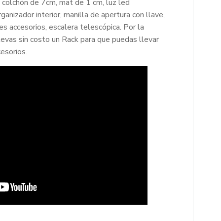
 colchón de 7cm, mat de 1 cm, luz led
ganizador interior, manilla de apertura con llave,
tes accesorios, escalera telescópica. Por la
evas sin costo un Rack para que puedas llevar
esorios.