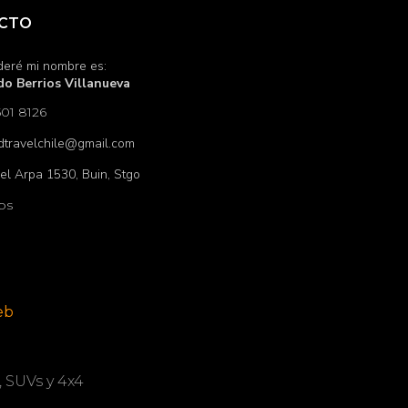
CTO
deré mi nombre es:
o Berrios Villanueva
01 8126
edtravelchile@gmail.com
el Arpa 1530, Buin, Stgo
os
eb
 SUVs y 4x4