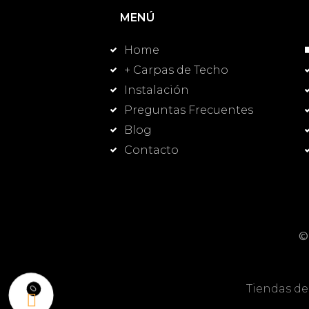
MENÚ
Home
+ Carpas de Techo
Instalación
Preguntas Frecuentes
Blog
Contacto
©
Tiendas de
0