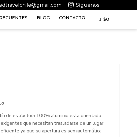
tedtravelchile@gmail.com
Síguenos
RECUENTES
BLOG
CONTACTO
$
0
lo
ín de estructura 100% aluminio esta orientado
exigentes que necesitan trasladarse de un lugar
 eficiente ya que su apertura es semiautomática,