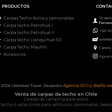
PRODUCTOS
CONTA
Carpas Techo Autos y camionetas
Te aten
Fernand
Carpa techo Petrohué I
+569 85
Carpa techo Petrohué II
unlimit
Carpa techo Llanquihue 3.0
Carpa Techo Maullín
Camino 
Accesorios
Síguen
 2026 Unlimited Travel. Desarrollo
Agencia SEO y diseño w
Venta de carpas de techo en Chile
Carpas de camping para autos
 techo 4 estaciones para vehÍculos; camionetas, Jeeps,