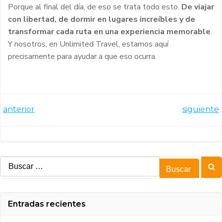
Porque al final del día, de eso se trata todo esto.
De viajar
con libertad, de dormir en lugares increíbles y de
transformar cada ruta en una experiencia memorable
.
Y nosotros, en Unlimited Travel, estamos aquí
precisamente para ayudar a que eso ocurra.
Navegación
Navegación
anterior
siguiente
por
por
las
las
entradas
entradas
Buscar:
Entradas recientes