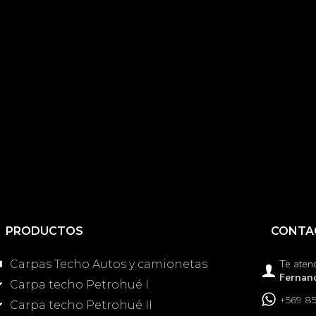
PRODUCTOS
CONTA
Carpas Techo Autos y camionetas
Te aten
Fernand
Carpa techo Petrohué I
+569 85
Carpa techo Petrohué II