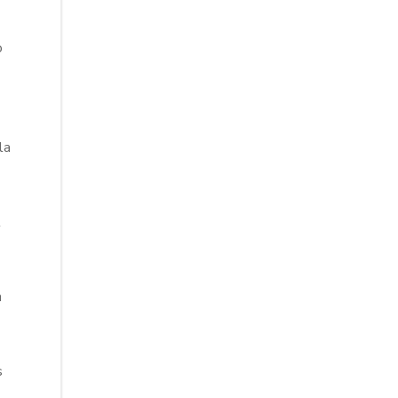
o
la
l
n
s