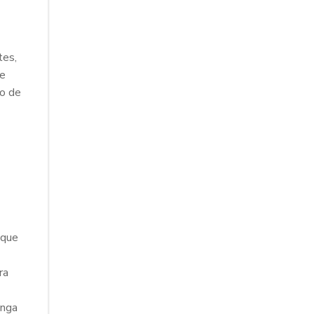
tes,
de
io de
 que
ra
enga