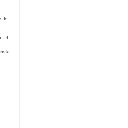
n de
e, el
encia