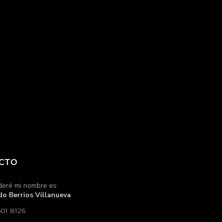
CTO
deré mi nombre es:
o Berrios Villanueva
01 8126