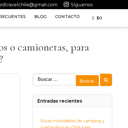
tedtravelchile@gmail.com
Síguenos
RECUENTES
BLOG
CONTACTO
$
0
os o camionetas, para
?
Buscar:
Entradas recientes
Rutas inolvidables de camping y
overlanding en Chile para