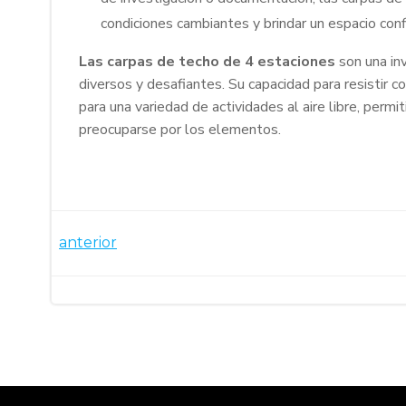
condiciones cambiantes y brindar un espacio conf
Las carpas de techo de 4 estaciones
son una in
diversos y desafiantes. Su capacidad para resistir c
para una variedad de actividades al aire libre, perm
preocuparse por los elementos.
Navegación
anterior
por
las
entradas