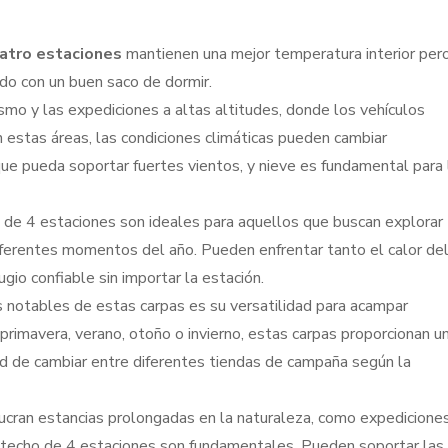
uatro estaciones
mantienen una mejor temperatura interior per
o con un buen saco de dormir.
mo y las expediciones a altas altitudes, donde los vehículos
n estas áreas, las condiciones climáticas pueden cambiar
que pueda soportar fuertes vientos, y nieve es fundamental para 
 de 4 estaciones son ideales para aquellos que buscan explorar
 diferentes momentos del año. Pueden enfrentar tanto el calor de
ugio confiable sin importar la estación.
 notables de estas carpas es su versatilidad para acampar
primavera, verano, otoño o invierno, estas carpas proporcionan u
ad de cambiar entre diferentes tiendas de campaña según la
ucran estancias prolongadas en la naturaleza, como expedicione
e techo de 4 estaciones son fundamentales. Pueden soportar las