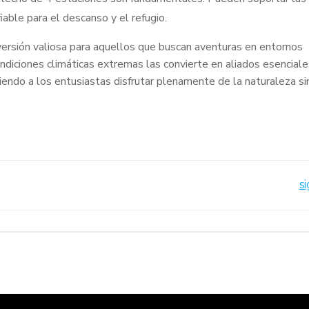
iable para el descanso y el refugio.
versión valiosa para aquellos que buscan aventuras en entornos
ondiciones climáticas extremas las convierte en aliados esencial
itiendo a los entusiastas disfrutar plenamente de la naturaleza si
Navegación
s
por
las
entradas