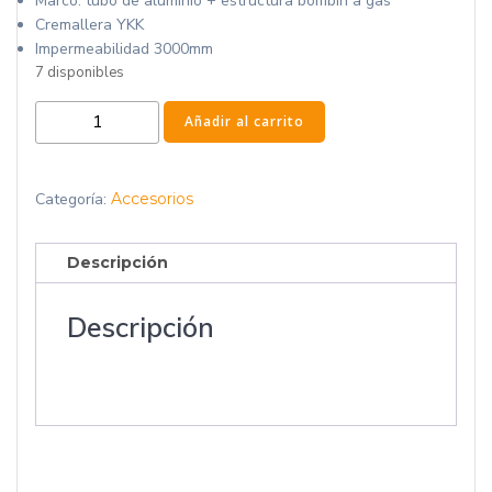
Marco: tubo de aluminio + estructura bombín a gas
Cremallera YKK
Impermeabilidad 3000mm
7 disponibles
Anexo
Añadir al carrito
ducha
cantidad
Categoría:
Accesorios
Descripción
Descripción