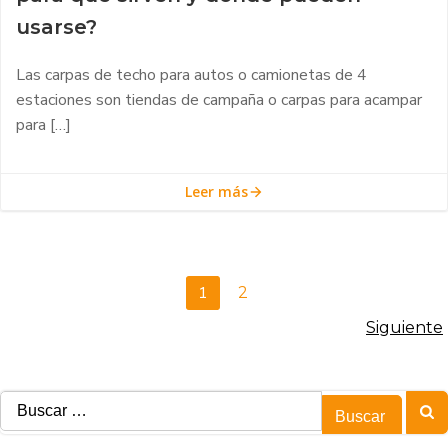
usarse?
Las carpas de techo para autos o camionetas de 4
estaciones son tiendas de campaña o carpas para acampar
para […]
Leer más
Navegación
Página
1
Página
2
por
Navegación
Siguiente
las
por
entradas
las
Buscar:
entradas