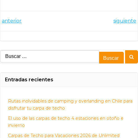
Navegación
Navegación
anterior
siguiente
por
por
las
las
entradas
entradas
Buscar:
Entradas recientes
Rutas inolvidables de camping y overlanding en Chile para
disfrutar tu carpa de techo
El uso de las carpas de techo 4 estaciones en otoño e
invierno
Carpas de Techo para Vacaciones 2026 de Unlimited