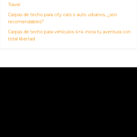
Travel
Carpas de techo para city cars o auto urbanos, ¿son
recomendables?
Carpas de techo para vehículos 4×4: inicia tu aventura con
total libertad